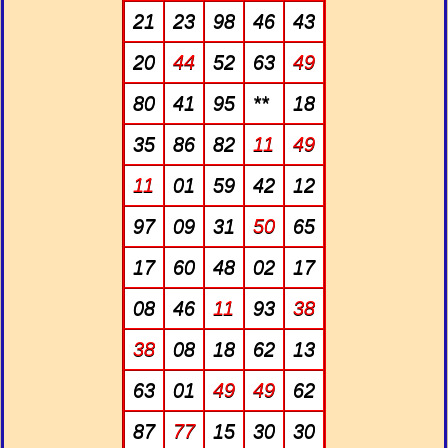
21
23
98
46
43
20
44
52
63
49
80
41
95
**
18
35
86
82
11
49
11
01
59
42
12
97
09
31
50
65
17
60
48
02
17
08
46
11
93
38
38
08
18
62
13
63
01
49
49
62
87
77
15
30
30