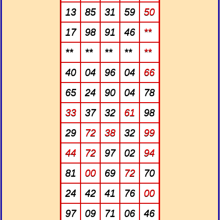
13
85
31
59
50
17
98
91
46
**
**
**
**
**
**
40
04
96
04
66
65
24
90
04
78
33
37
32
61
98
29
72
38
32
99
44
72
97
02
94
81
00
69
72
70
24
42
41
76
00
97
09
71
06
46