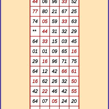
44
06
96
33
52
77
80
21
67
25
74
05
59
33
63
**
44
31
32
29
64
33
15
03
45
01
01
09
65
16
29
16
96
71
75
64
12
42
66
61
16
62
26
32
50
42
22
46
42
55
64
07
05
24
20