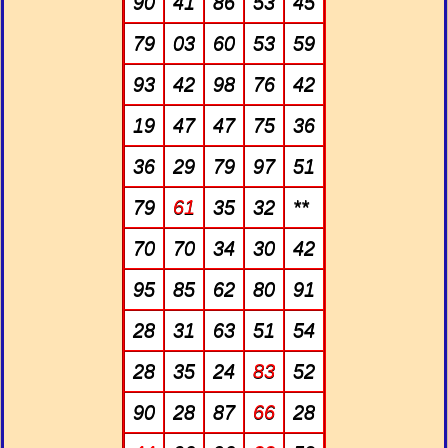
90
41
86
53
45
79
03
60
53
59
93
42
98
76
42
19
47
47
75
36
36
29
79
97
51
79
61
35
32
**
70
70
34
30
42
95
85
62
80
91
28
31
63
51
54
28
35
24
83
52
90
28
87
66
28