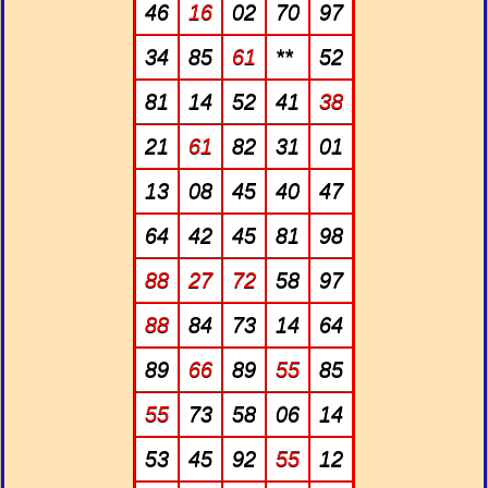
46
16
02
70
97
34
85
61
**
52
81
14
52
41
38
21
61
82
31
01
13
08
45
40
47
64
42
45
81
98
88
27
72
58
97
88
84
73
14
64
89
66
89
55
85
55
73
58
06
14
53
45
92
55
12