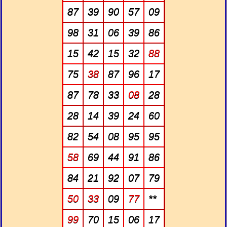
87
39
90
57
09
98
31
06
39
86
15
42
15
32
88
75
38
87
96
17
87
78
33
08
28
28
14
39
24
60
82
54
08
95
95
58
69
44
91
86
84
21
92
07
79
50
33
09
77
**
99
70
15
06
17