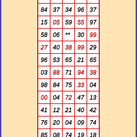
84
37
34
96
37
15
05
59
55
97
58
06
**
30
99
27
40
38
99
29
96
53
65
21
65
03
88
71
94
38
98
84
75
33
04
00
04
72
47
13
41
12
21
40
42
76
20
04
09
74
85
08
74
19
18